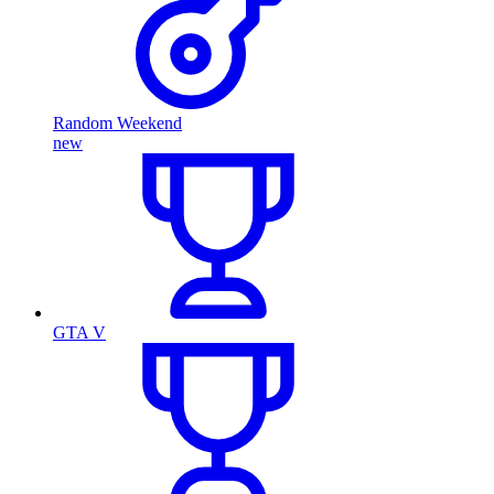
Random Weekend
new
GTA V