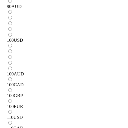
90
AUD
100
USD
100
AUD
100
CAD
100
GBP
100
EUR
110
USD