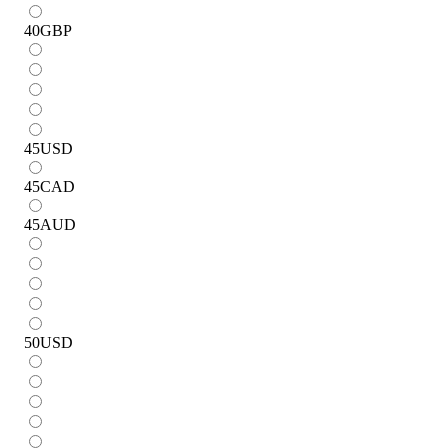
40
GBP
45
USD
45
CAD
45
AUD
50
USD