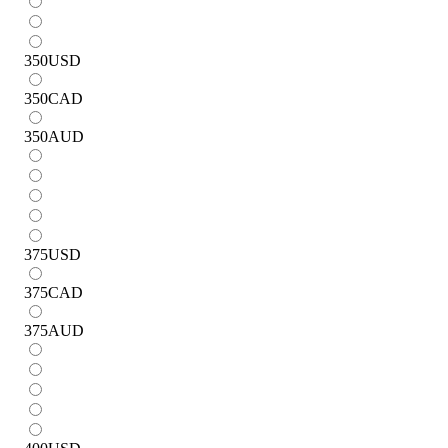
350
USD
350
CAD
350
AUD
375
USD
375
CAD
375
AUD