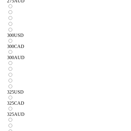
275
AUD
300
USD
300
CAD
300
AUD
325
USD
325
CAD
325
AUD