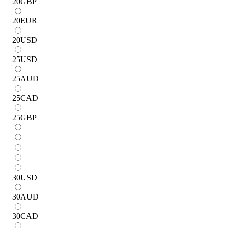
20
GBP
20
EUR
20
USD
25
USD
25
AUD
25
CAD
25
GBP
30
USD
30
AUD
30
CAD