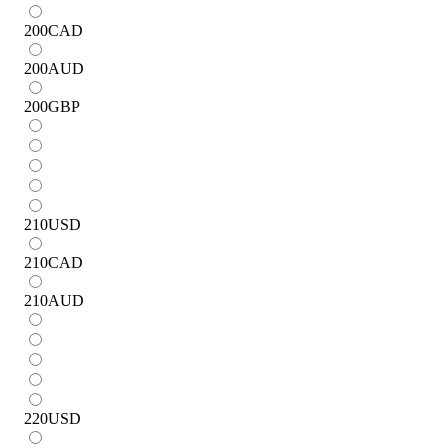
200
CAD
200
AUD
200
GBP
210
USD
210
CAD
210
AUD
220
USD