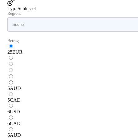
Typ
:
Schlüssel
Region:
Betrag:
25
EUR
5
AUD
5
CAD
6
USD
6
CAD
6
AUD