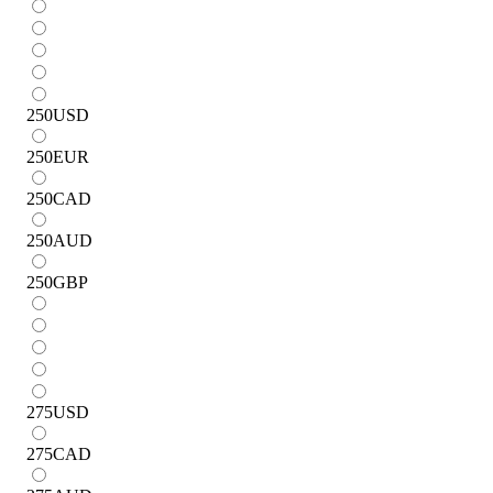
250
USD
250
EUR
250
CAD
250
AUD
250
GBP
275
USD
275
CAD