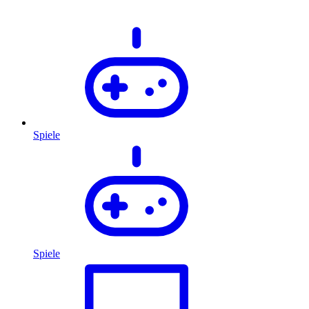
Spiele
Spiele