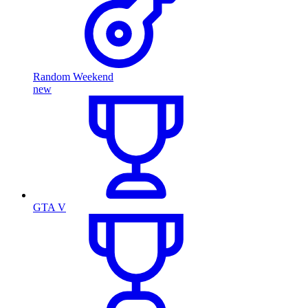
Random Weekend
new
GTA V