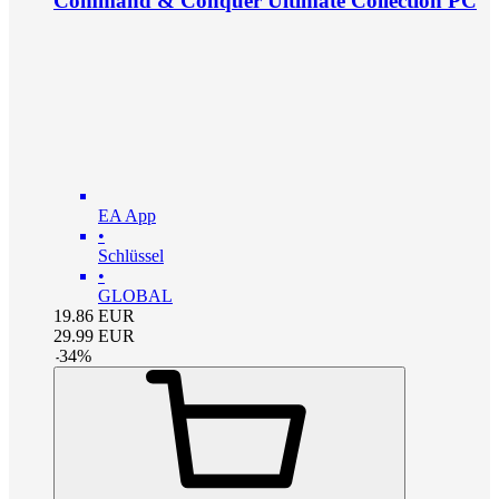
Command & Conquer Ultimate Collection PC
EA App
•
Schlüssel
•
GLOBAL
19.86
EUR
29.99
EUR
-
34
%