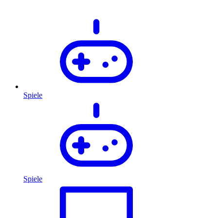
Spiele
Spiele