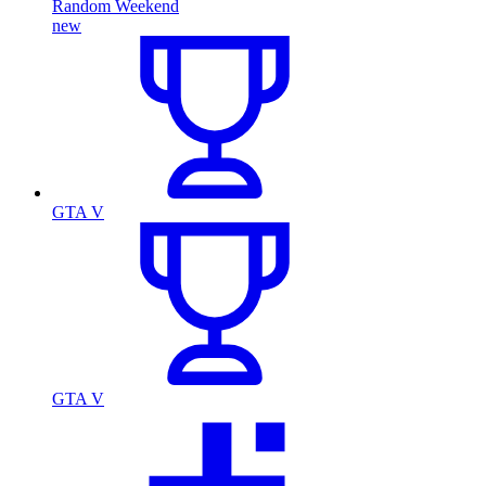
Random Weekend
new
GTA V
GTA V