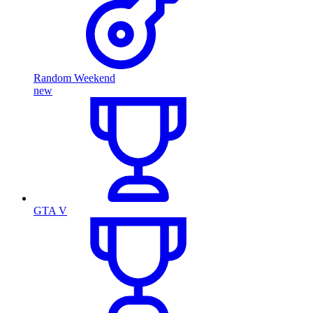
Random Weekend
new
GTA V