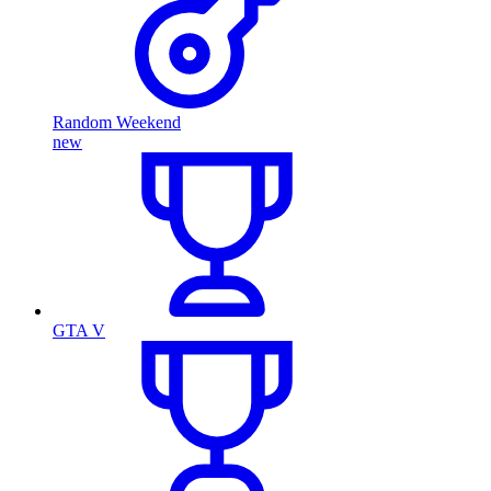
Random Weekend
new
GTA V