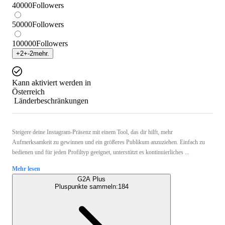
40000
Followers
50000
Followers
100000
Followers
+
2
+
-2
mehr.
Kann aktiviert werden in
Österreich
Länderbeschränkungen
Steigere deine Instagram-Präsenz mit einem Tool, das dir hilft, mehr
Aufmerksamkeit zu gewinnen und ein größeres Publikum anzuziehen. Einfach zu
bedienen und für jeden Profiltyp geeignet, unterstützt es kontinuierliches ...
Mehr lesen
G2A Plus
Pluspunkte sammeln:
184