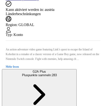
Kann aktiviert werden in:
austria
Länderbeschränkungen
Region
:
GLOBAL
Typ
:
Konto
An action-adventure video game featuring Link’s quest to escape the Island of
Koholint in a remake of a classic version of a Game Boy game, now released on the
Nintendo Switch console. Fight with enemies, help amusing ch ...
Mehr lesen
G2A Plus
Pluspunkte sammeln:
283