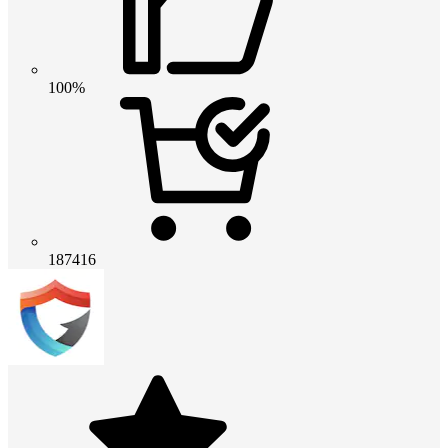
100%
187416