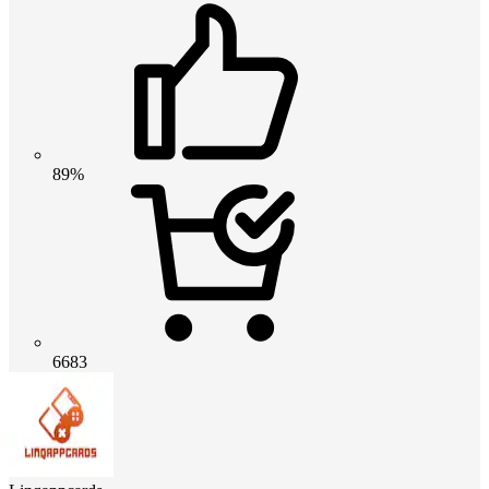
89%
6683