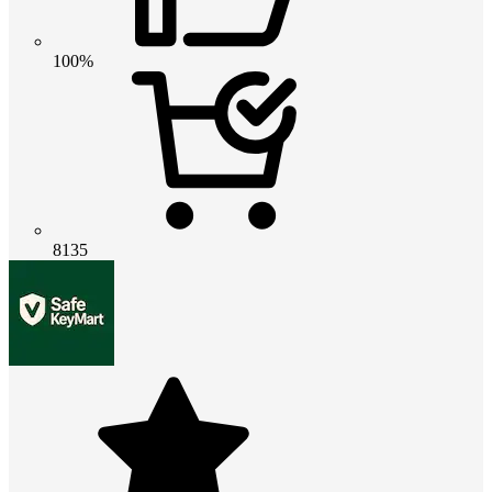
100%
8135