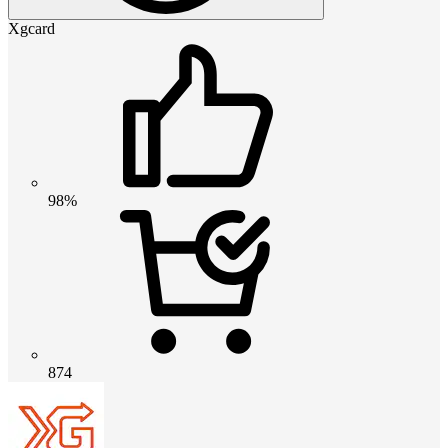
Xgcard
98%
874