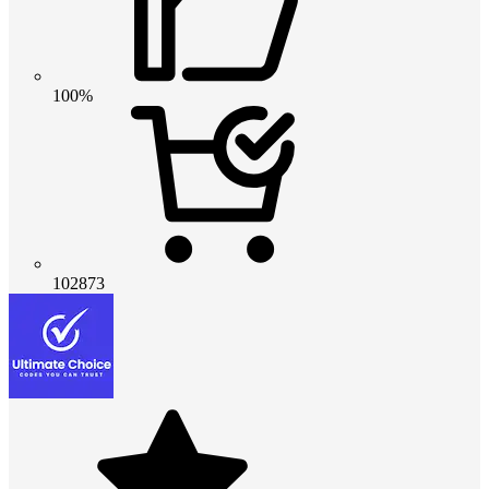
100%
102873