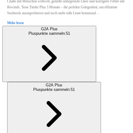
Chatte mit Menschen weltweit, genieße unbegrenzte Likes und korrigiere Fehler mit
Rewinds. Teste Tinder Plus 3 Monate – die perfekte Gelegenheit, um effiziente
Suchtools auszuprobieren und noch mehr tolle Leute kennenzul ...
Mehr lesen
G2A Plus
Pluspunkte sammeln:
51
G2A Plus
Pluspunkte sammeln:
51