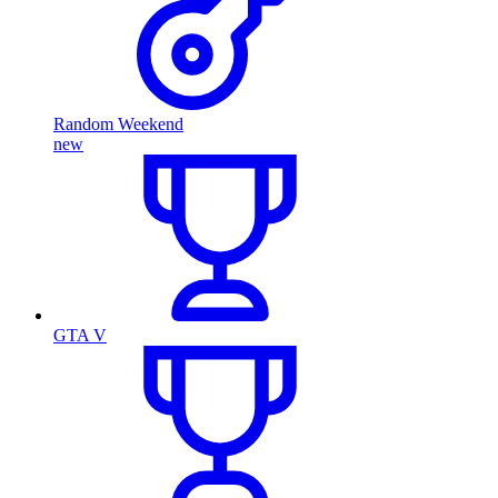
Random Weekend
new
GTA V