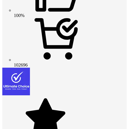
100%
102696