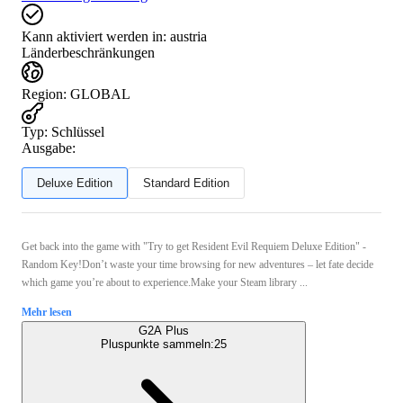
Kann aktiviert werden in:
austria
Länderbeschränkungen
Region
:
GLOBAL
Typ
:
Schlüssel
Ausgabe:
Deluxe Edition
Standard Edition
Get back into the game with "Try to get Resident Evil Requiem Deluxe Edition" -
Random Key!Don’t waste your time browsing for new adventures – let fate decide
which game you’re about to experience.Make your Steam library ...
Mehr lesen
G2A Plus
Pluspunkte sammeln:
25