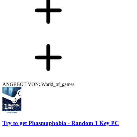
ANGEBOT VON: World_of_games
Try to get Phasmophobia - Random 1 Key PC