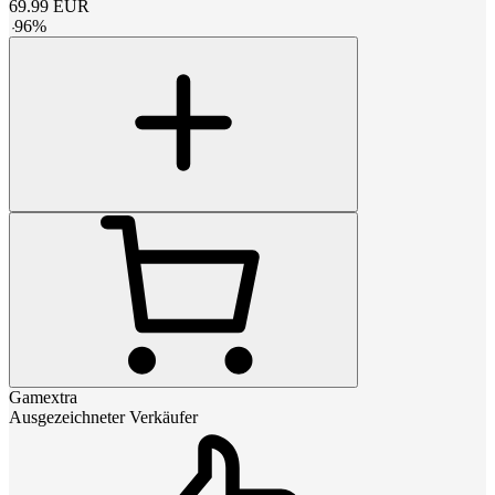
69.99
EUR
-
96
%
Gamextra
Ausgezeichneter Verkäufer