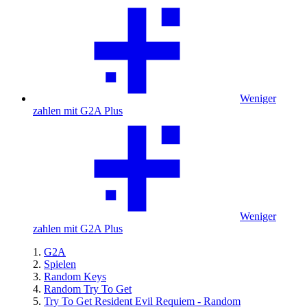
Weniger
zahlen mit G2A Plus
Weniger
zahlen mit G2A Plus
G2A
Spielen
Random Keys
Random Try To Get
Try To Get Resident Evil Requiem - Random