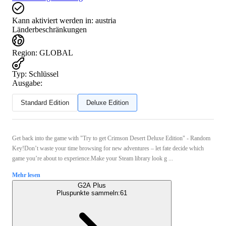
Kann aktiviert werden in:
austria
Länderbeschränkungen
Region
:
GLOBAL
Typ
:
Schlüssel
Ausgabe:
Standard Edition
Deluxe Edition
Get back into the game with "Try to get Crimson Desert Deluxe Edition" - Random
Key!Don’t waste your time browsing for new adventures – let fate decide which
game you’re about to experience.Make your Steam library look g ...
Mehr lesen
G2A Plus
Pluspunkte sammeln:
61