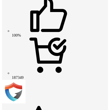
100%
187349