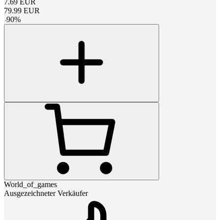
7.69
EUR
79.99
EUR
-
90
%
World_of_games
Ausgezeichneter Verkäufer