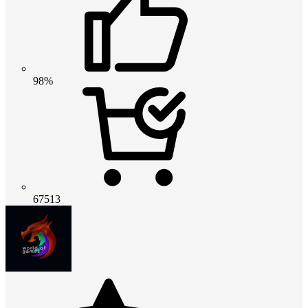
98%
67513