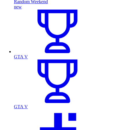
Random Weekend
new
GTA V
GTA V