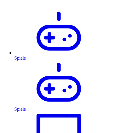
Spiele
Spiele