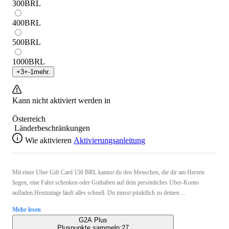
300
BRL
400
BRL
500
BRL
1000
BRL
+
3
+
-1
mehr.
Kann nicht aktiviert werden in
Österreich
Länderbeschränkungen
Wie aktivieren
Aktivierungsanleitung
Mit einer Uber Gift Card 150 BRL kannst du den Menschen, die dir am Herzen
liegen, eine Fahrt schenken oder Guthaben auf dein persönliches Uber-Konto
aufladen.Heutzutage läuft alles schnell. Du musst pünktlich zu deinen ...
Mehr lesen
G2A Plus
Pluspunkte sammeln:
27