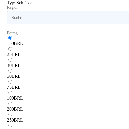
Typ
:
Schlüssel
Region:
Betrag:
150
BRL
25
BRL
30
BRL
50
BRL
75
BRL
100
BRL
200
BRL
250
BRL