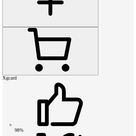
Xgcard
98%