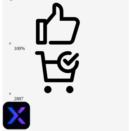
100%
2887