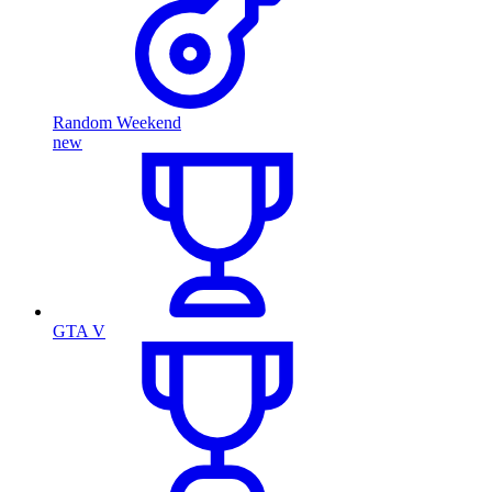
Random Weekend
new
GTA V