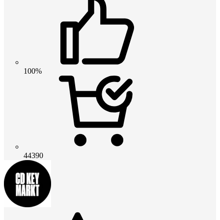
100%
44390