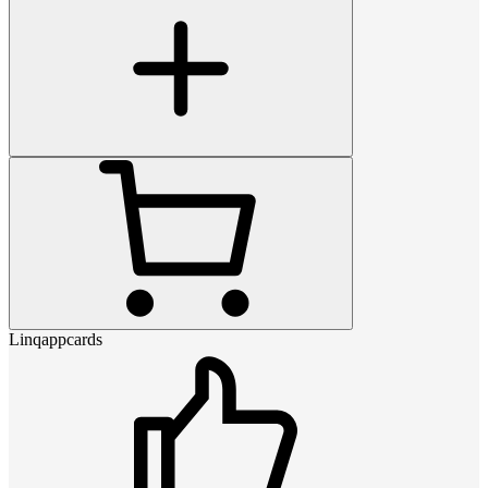
Linqappcards