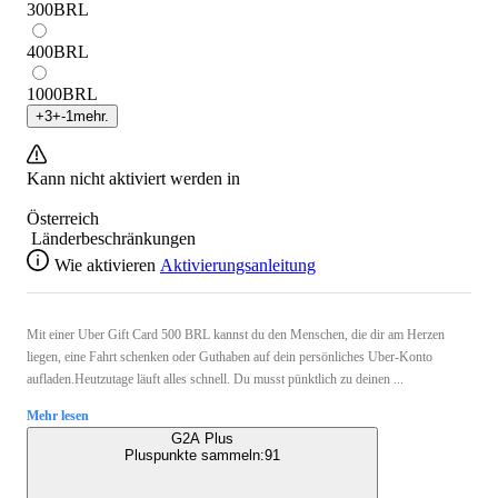
300
BRL
400
BRL
1000
BRL
+
3
+
-1
mehr.
Kann nicht aktiviert werden in
Österreich
Länderbeschränkungen
Wie aktivieren
Aktivierungsanleitung
Mit einer Uber Gift Card 500 BRL kannst du den Menschen, die dir am Herzen
liegen, eine Fahrt schenken oder Guthaben auf dein persönliches Uber-Konto
aufladen.Heutzutage läuft alles schnell. Du musst pünktlich zu deinen ...
Mehr lesen
G2A Plus
Pluspunkte sammeln:
91