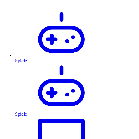
Spiele
Spiele