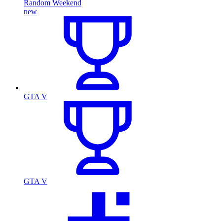
Random Weekend
new
GTA V
GTA V