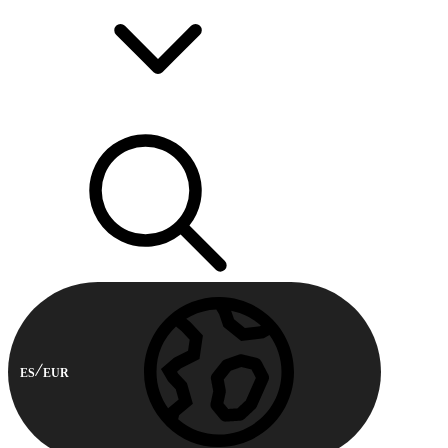
ES
EUR