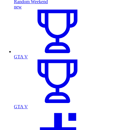
Random Weekend
new
GTA V
GTA V