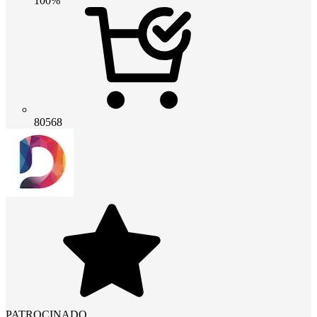
100%
80568
PATROCINADO