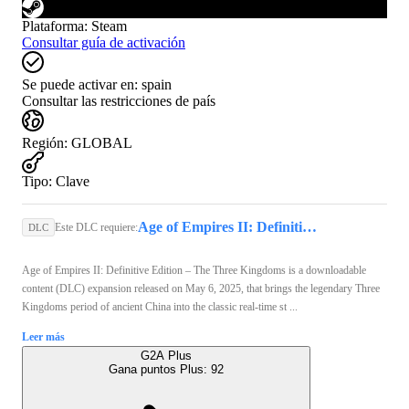
Plataforma
:
Steam
Consultar guía de activación
Se puede activar en:
spain
Consultar las restricciones de país
Región
:
GLOBAL
Tipo
:
Clave
Age of Empires II: Definitive Edition (PC) - Steam Key - GLOBAL
Este DLC requiere:
DLC
Age of Empires II: Definitive Edition – The Three Kingdoms is a downloadable
content (DLC) expansion released on May 6, 2025, that brings the legendary Three
Kingdoms period of ancient China into the classic real-time st ...
Leer más
G2A Plus
Gana puntos Plus:
92