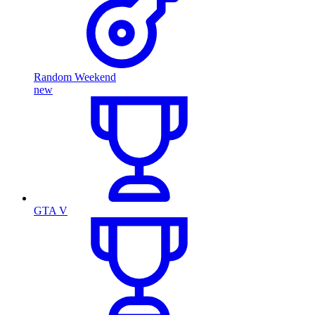
Random Weekend
new
GTA V