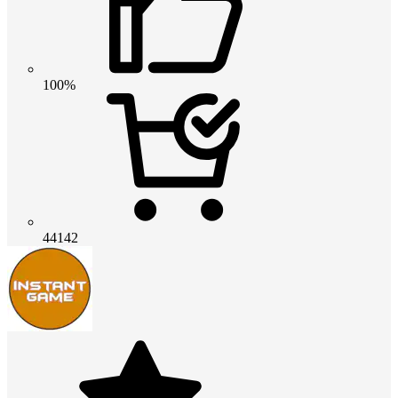
100%
44142