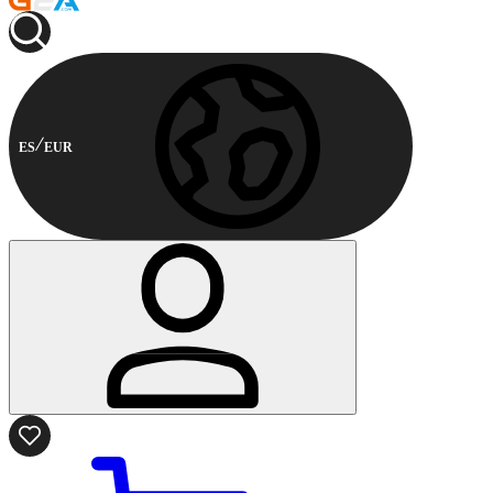
ES
EUR