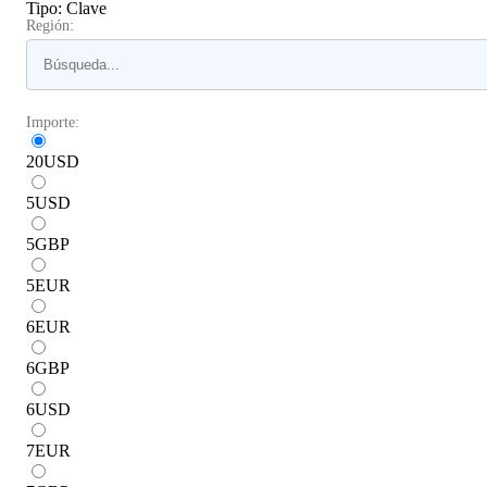
Tipo
:
Clave
Región:
Importe:
20
USD
5
USD
5
GBP
5
EUR
6
EUR
6
GBP
6
USD
7
EUR