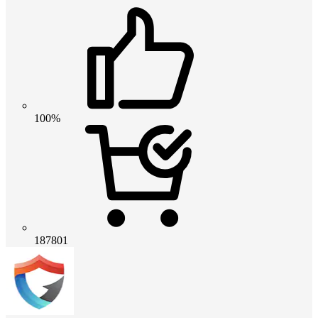
100%
187801