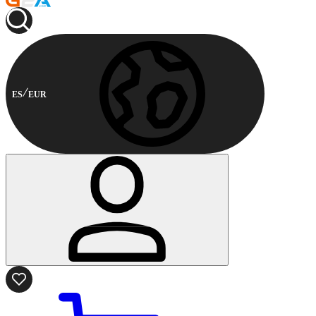
ES
EUR