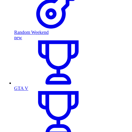
Random Weekend
new
GTA V