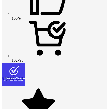
100%
102795