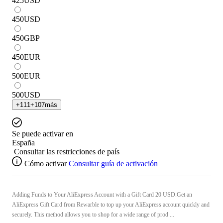
425
USD
450
USD
450
GBP
450
EUR
500
EUR
500
USD
+
111
+
107
más
Se puede activar en
España
Consultar las restricciones de país
Cómo activar
Consultar guía de activación
Adding Funds to Your AliExpress Account with a Gift Card 20 USD.Get an
AliExpress Gift Card from Rewarble to top up your AliExpress account quickly and
securely. This method allows you to shop for a wide range of prod ...