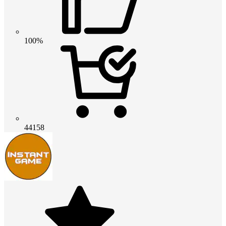
100%
44158