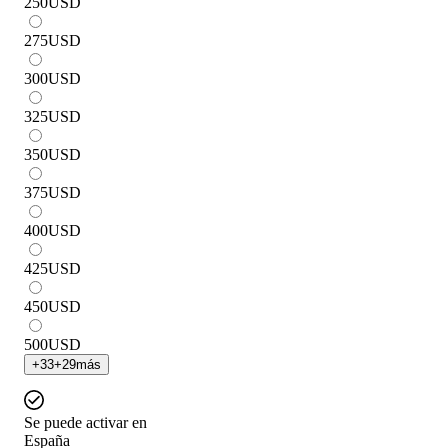
250
USD
275
USD
300
USD
325
USD
350
USD
375
USD
400
USD
425
USD
450
USD
500
USD
+
33
+
29
más
Se puede activar en
España