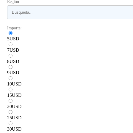
Región:
Importe:
5
USD
7
USD
8
USD
9
USD
10
USD
15
USD
20
USD
25
USD
30
USD