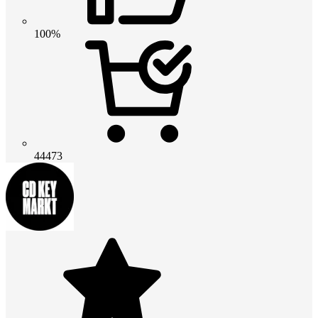
100%
44473