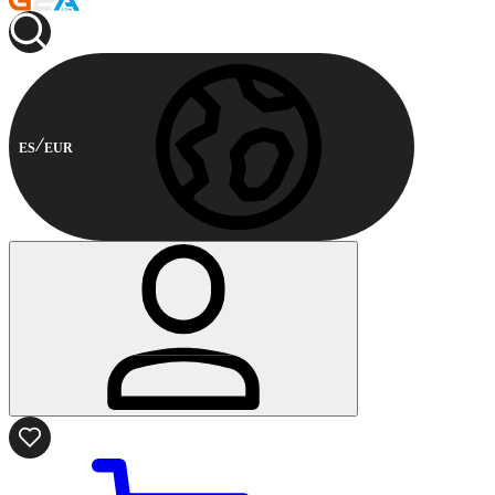
ES
EUR