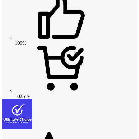
100%
102519