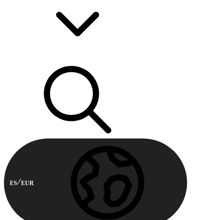
ES
EUR