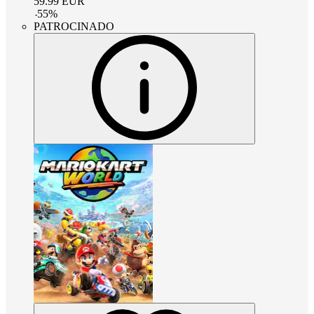
59.99
EUR
-
55
%
PATROCINADO