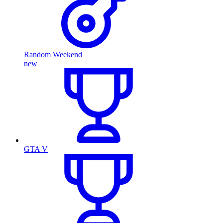
Random Weekend
new
GTA V