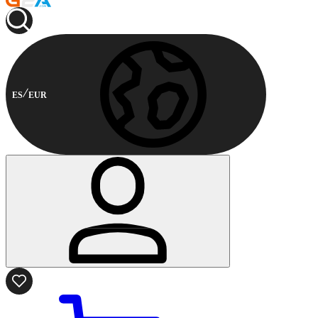
ES
EUR