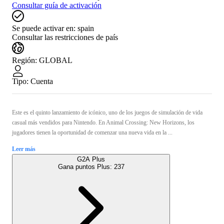
Consultar guía de activación
Se puede activar en:
spain
Consultar las restricciones de país
Región
:
GLOBAL
Tipo
:
Cuenta
Este es el quinto lanzamiento de icónico, uno de los juegos de simulación de vida
casual más vendidos para Nintendo. En Animal Crossing: New Horizons, los
jugadores tienen la oportunidad de comenzar una nueva vida en la ...
Leer más
G2A Plus
Gana puntos Plus:
237