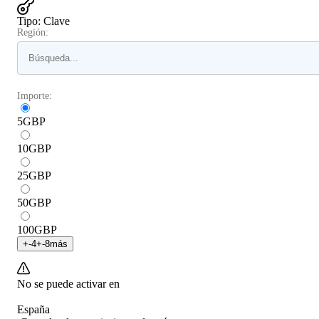
Tipo
:
Clave
Región:
Importe:
5
GBP
10
GBP
25
GBP
50
GBP
100
GBP
+
-4
+
-8
más
No se puede activar en
España