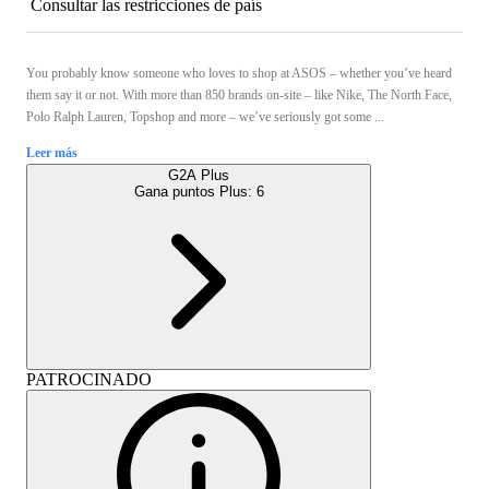
Consultar las restricciones de país
You probably know someone who loves to shop at ASOS – whether you’ve heard
them say it or not. With more than 850 brands on-site – like Nike, The North Face,
Polo Ralph Lauren, Topshop and more – we’ve seriously got some ...
Leer más
G2A Plus
Gana puntos Plus:
6
PATROCINADO