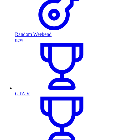
Random Weekend
new
GTA V