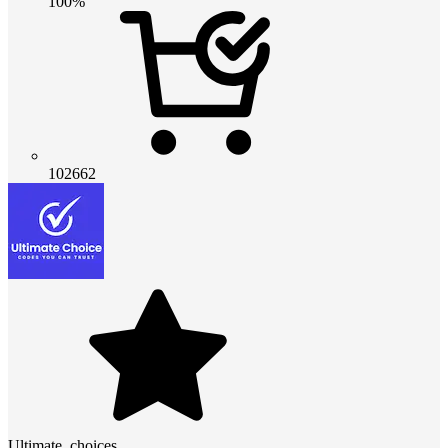
100%
102662
Ultimate_choices