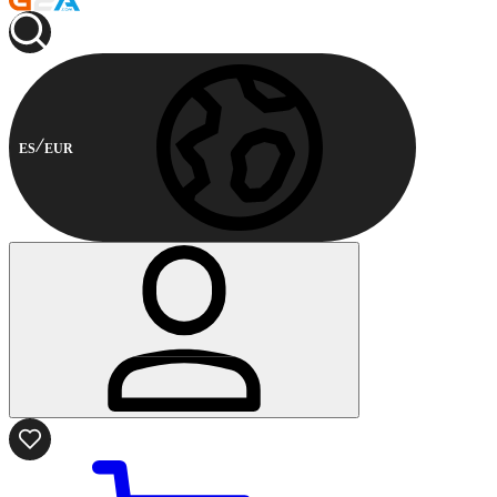
ES
EUR