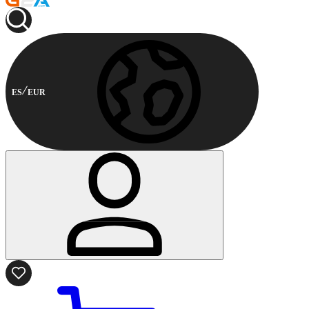
ES
EUR