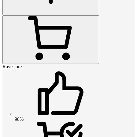
Ravestore
98%