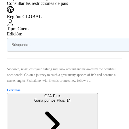
Consultar las restricciones de país
Región
:
GLOBAL
Tipo
:
Cuenta
Edición:
Sit down, relax, cast your fishing rod, look around and be awed by the beautiful
open world. Go on a journey to catch a great many species of fish and become a
master angler. Fish alone, with friends or meet new fellow a ...
Leer más
G2A Plus
Gana puntos Plus:
14