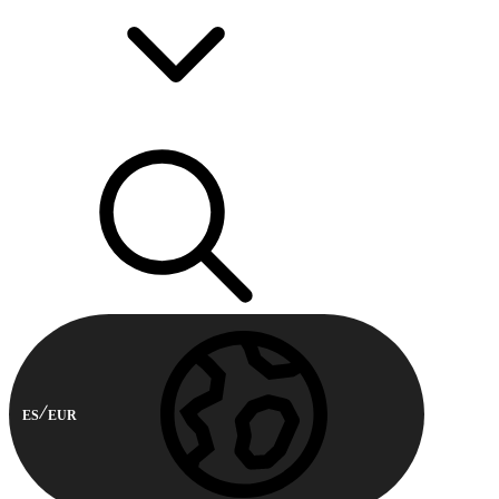
ES
EUR