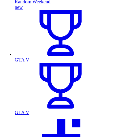
Random Weekend
new
GTA V
GTA V