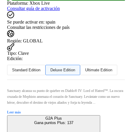
Plataforma
:
Xbox Live
Consultar guía de activación
Se puede activar en:
spain
Consultar las restricciones de país
Región
:
GLOBAL
Tipo
:
Clave
Edición:
Standard Edition
Deluxe Edition
Ultimate Edition
Sanctuary alcanza su punto de quiebre en Diablo® IV: Lord of Hatred™. La oscura
cruzada de Mephisto amenaza el corazón de Sanctuary. Levántate como un nuevo
héroe, descubre el destino de viejos aliados y forja tu leyenda ...
Leer más
G2A Plus
Gana puntos Plus:
137