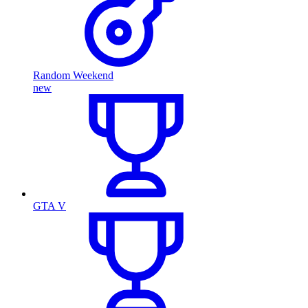
Random Weekend
new
GTA V