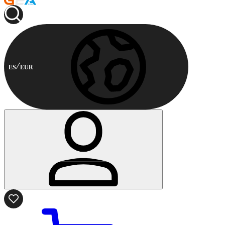
ES
EUR