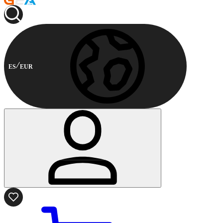
ES
EUR