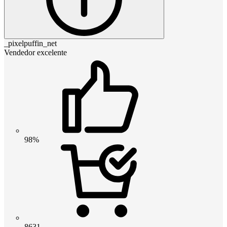
_pixelpuffin_net
Vendedor excelente
98%
8631