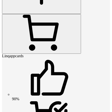
Linqappcards
90%