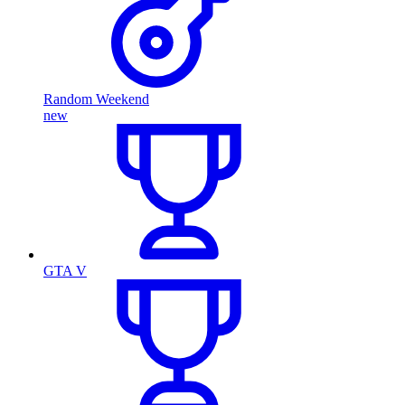
Random Weekend
new
GTA V