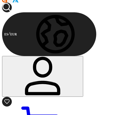
ES
EUR