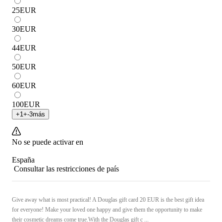
25
EUR
30
EUR
44
EUR
50
EUR
60
EUR
100
EUR
+
1
+
-3
más
No se puede activar en
España
Consultar las restricciones de país
Give away what is most practical! A Douglas gift card 20 EUR is the best gift idea
for everyone! Make your loved one happy and give them the opportunity to make
their cosmetic dreams come true.With the Douglas gift c ...