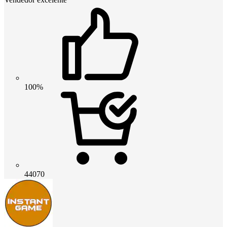
100%
44070