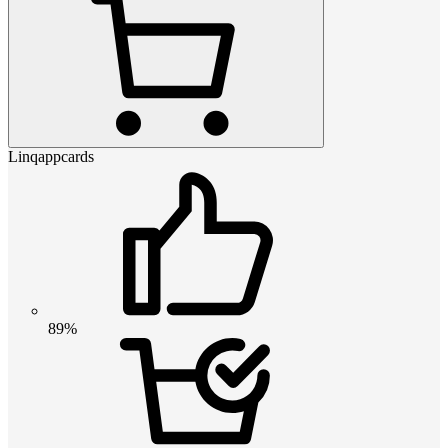
Linqappcards
89%