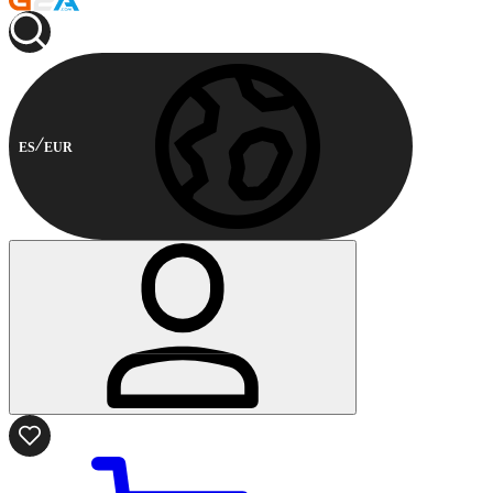
ES
EUR