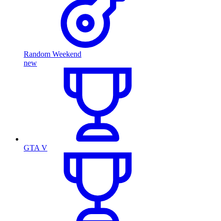
Random Weekend
new
GTA V