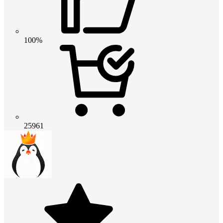
100%
25961