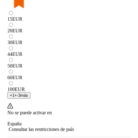
15
EUR
20
EUR
30
EUR
44
EUR
50
EUR
60
EUR
100
EUR
+
1
+
-3
más
No se puede activar en
España
Consultar las restricciones de país