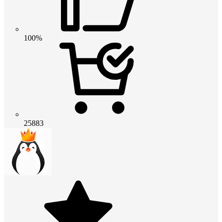
100%
25883