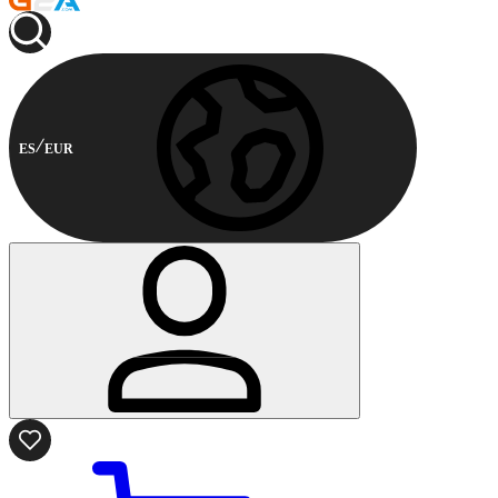
ES
EUR