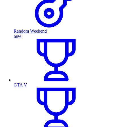
Random Weekend
new
GTA V