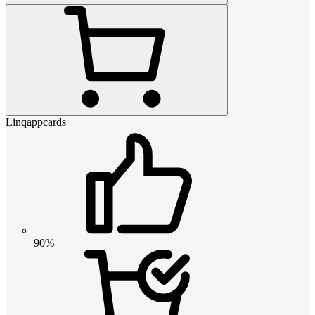
Linqappcards
90%