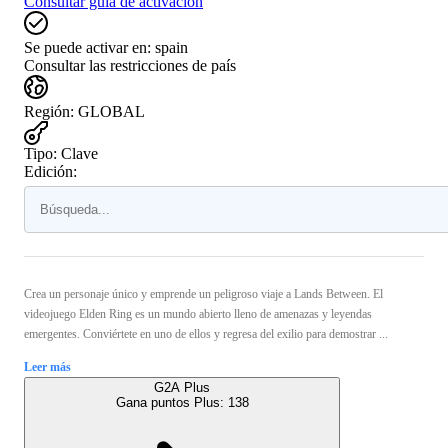
Consultar guía de activación
Se puede activar en:
spain
Consultar las restricciones de país
Región
:
GLOBAL
Tipo
:
Clave
Edición:
Crea un personaje único y emprende un peligroso viaje a Lands Between. El
videojuego Elden Ring es un mundo abierto lleno de amenazas y leyendas
emergentes. Conviértete en uno de ellos y regresa del exilio para demostrar ...
Leer más
G2A Plus
Gana puntos Plus:
138