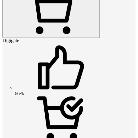
Digigate
66%