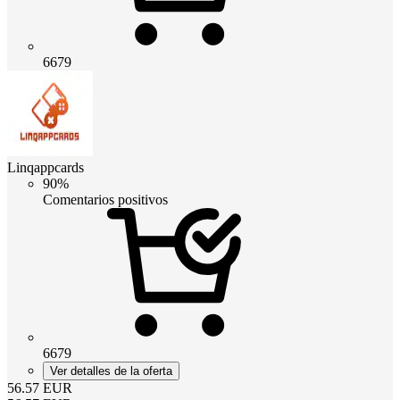
6679
Linqappcards
90%
Comentarios positivos
6679
Ver detalles de la oferta
56.57
EUR