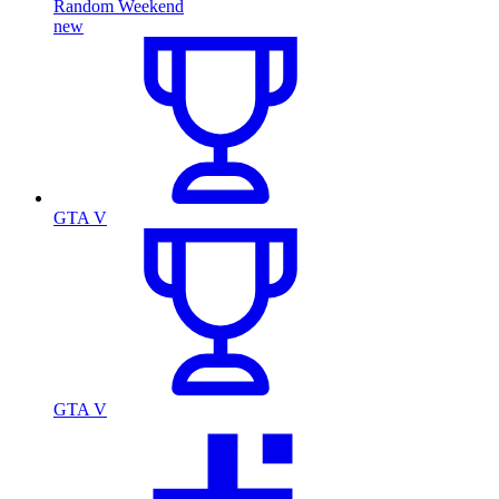
Random Weekend
new
GTA V
GTA V