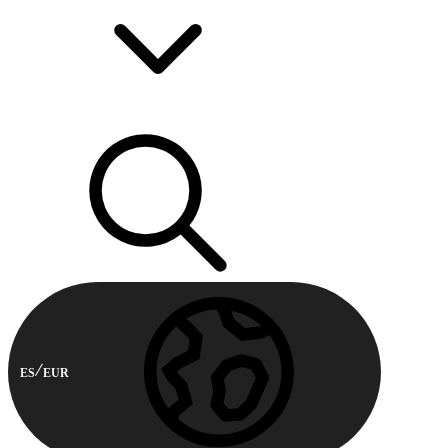
ES
EUR