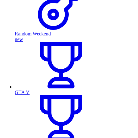
Random Weekend
new
GTA V