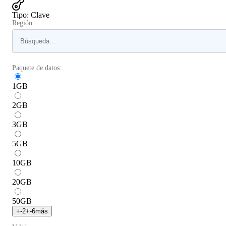
Tipo
:
Clave
Región:
Paquete de datos:
1
GB
2
GB
3
GB
5
GB
10
GB
20
GB
50
GB
+
-2
+
-6
más