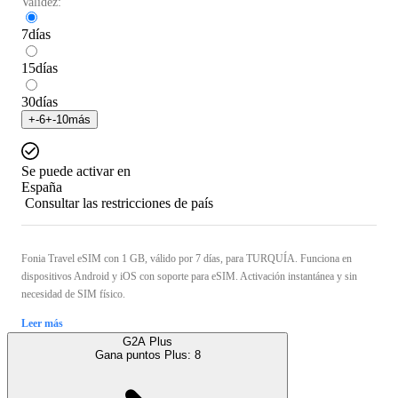
Validez:
7
días
15
días
30
días
+
-6
+
-10
más
Se puede activar en
España
Consultar las restricciones de país
Fonia Travel eSIM con 1 GB, válido por 7 días, para TURQUÍA. Funciona en
dispositivos Android y iOS con soporte para eSIM. Activación instantánea y sin
necesidad de SIM físico.
Leer más
G2A Plus
Gana puntos Plus:
8