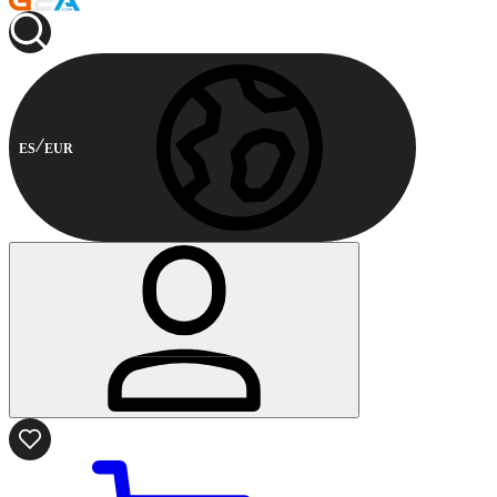
ES
EUR