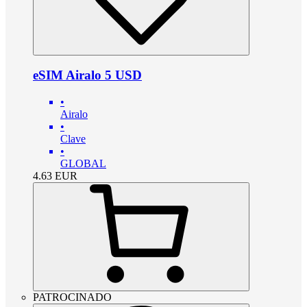
eSIM Airalo 5 USD
•
Airalo
•
Clave
•
GLOBAL
4.63
EUR
PATROCINADO