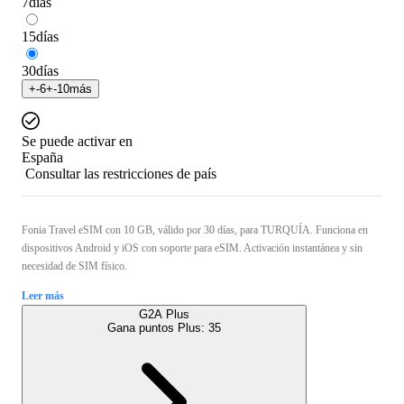
7
días
15
días
30
días
+
-6
+
-10
más
Se puede activar en
España
Consultar las restricciones de país
Fonia Travel eSIM con 10 GB, válido por 30 días, para TURQUÍA. Funciona en
dispositivos Android y iOS con soporte para eSIM. Activación instantánea y sin
necesidad de SIM físico.
Leer más
G2A Plus
Gana puntos Plus:
35