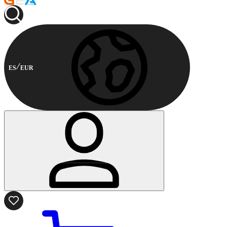
ES
EUR