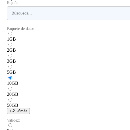
Región:
Paquete de datos:
1
GB
2
GB
3
GB
5
GB
10
GB
20
GB
50
GB
+
-2
+
-6
más
Validez: