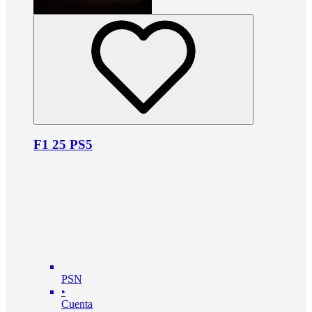
F1 25 PS5
PSN
•
Cuenta