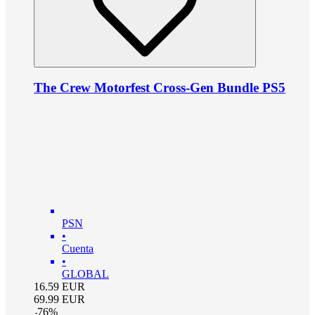
The Crew Motorfest Cross-Gen Bundle PS5
PSN
•
Cuenta
•
GLOBAL
16.59
EUR
69.99
EUR
-
76
%