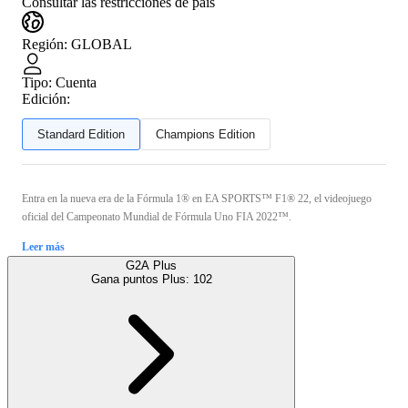
Consultar las restricciones de país
Región
:
GLOBAL
Tipo
:
Cuenta
Edición:
Standard Edition
Champions Edition
Entra en la nueva era de la Fórmula 1® en EA SPORTS™ F1® 22, el videojuego
oficial del Campeonato Mundial de Fórmula Uno FIA 2022™.
Leer más
G2A Plus
Gana puntos Plus:
102