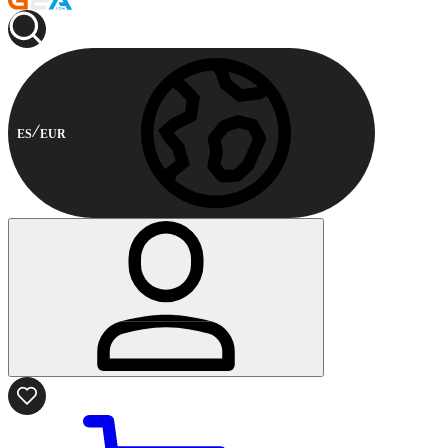
ES
EUR