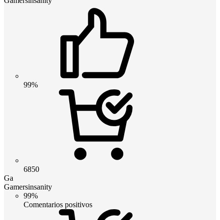
Gamersinsanity
99%
6850
Ga
Gamersinsanity
99%
Comentarios positivos