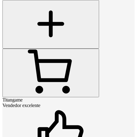
Titangame
Vendedor excelente