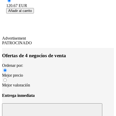
120.67
EUR
Añadir al carrito
Advertisement
PATROCINADO
Ofertas de 4 negocios de venta
Ordenar por:
Mejor precio
Mejor valoración
Entrega inmediata