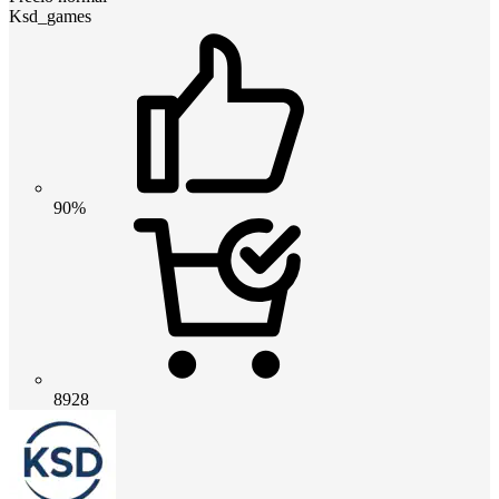
Ksd_games
90%
8928