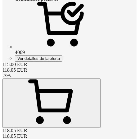
4069
Ver detalles de la oferta
115.00
EUR
118.05
EUR
-
3
%
118.05
EUR
118.05
EUR