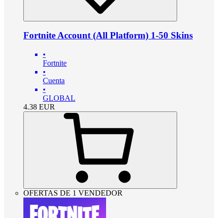
Fortnite Account (All Platform) 1-50 Skins
•
Fortnite
•
Cuenta
•
GLOBAL
4.38
EUR
OFERTAS DE 1 VENDEDOR