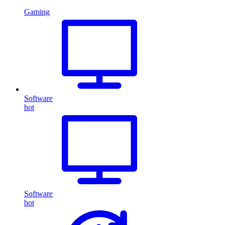
Gaming
Software
hot
Software
hot