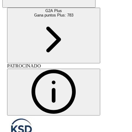
G2A Plus
Gana puntos Plus:
783
PATROCINADO