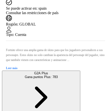
Se puede activar en:
spain
Consultar las restricciones de país
Región
:
GLOBAL
Tipo
:
Cuenta
Fortnite ofrece una amplia gama de skins para que los jugadores personalicen a sus
personajes. Estos skins no solo cambian la apariencia del personaje del jugador, sino
que también vienen con características y animacione ...
Leer más
G2A Plus
Gana puntos Plus:
783