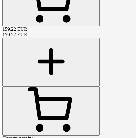
159.22
EUR
159.22
EUR