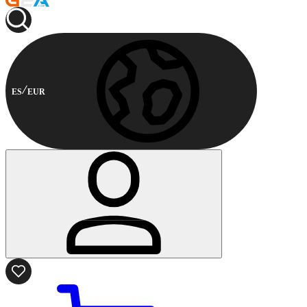
ES
EUR