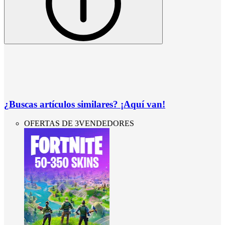
¿Buscas artículos similares? ¡Aquí van!
OFERTAS DE 3VENDEDORES