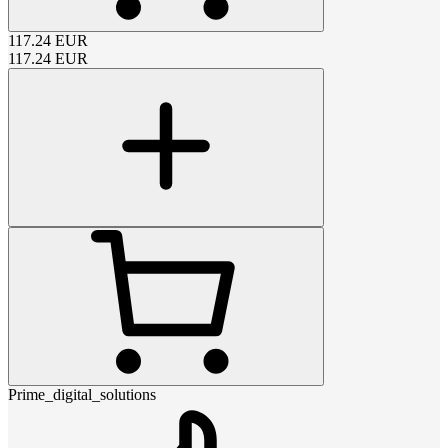
117.24
EUR
117.24
EUR
Prime_digital_solutions