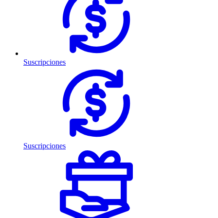
Suscripciones
Suscripciones