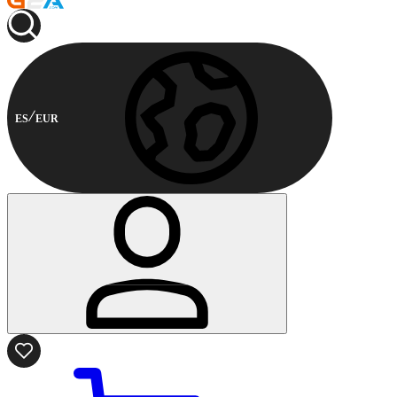
ES
EUR