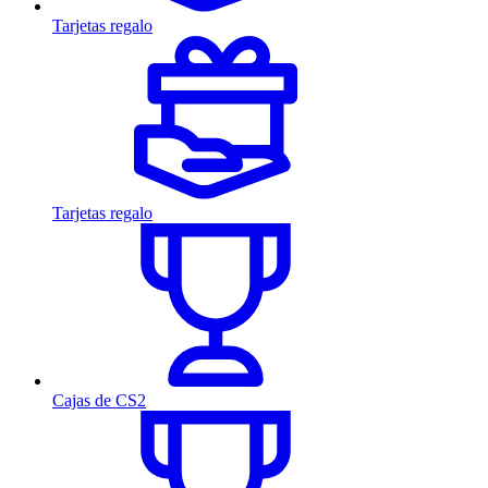
Tarjetas regalo
Tarjetas regalo
Cajas de CS2