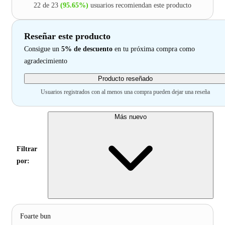
22 de 23
(95.65%)
usuarios recomiendan este producto
Reseñar este producto
Consigue un
5% de descuento
en tu próxima compra como
agradecimiento
Producto reseñado
Usuarios registrados con al menos una compra pueden dejar una reseña
Más nuevo
Filtrar
por:
Foarte bun