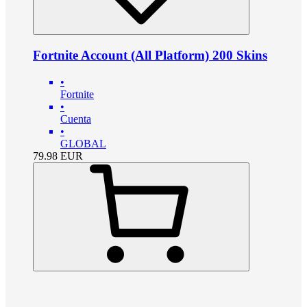
Fortnite Account (All Platform) 200 Skins
•
Fortnite
•
Cuenta
•
GLOBAL
79.98
EUR