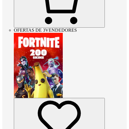
OFERTAS DE 3VENDEDORES