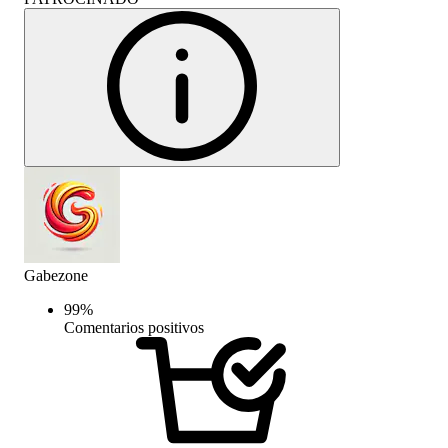
Gabezone
99
%
Comentarios positivos