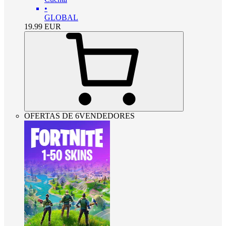
•
GLOBAL
19.99
EUR
OFERTAS DE 6VENDEDORES