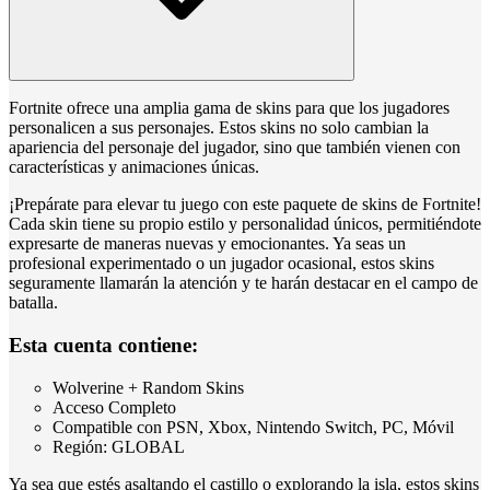
Fortnite ofrece una amplia gama de skins para que los jugadores
personalicen a sus personajes. Estos skins no solo cambian la
apariencia del personaje del jugador, sino que también vienen con
características y animaciones únicas.
¡Prepárate para elevar tu juego con este paquete de skins de Fortnite!
Cada skin tiene su propio estilo y personalidad únicos, permitiéndote
expresarte de maneras nuevas y emocionantes. Ya seas un
profesional experimentado o un jugador ocasional, estos skins
seguramente llamarán la atención y te harán destacar en el campo de
batalla.
Esta cuenta contiene:
Wolverine + Random Skins
Acceso Completo
Compatible con PSN, Xbox, Nintendo Switch, PC, Móvil
Región: GLOBAL
Ya sea que estés asaltando el castillo o explorando la isla, estos skins