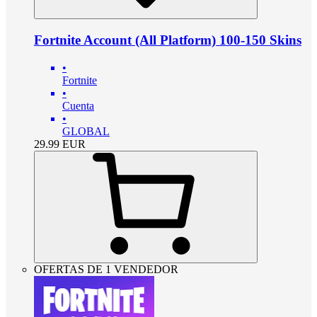
Fortnite Account (All Platform) 100-150 Skins
•
Fortnite
•
Cuenta
•
GLOBAL
29.99
EUR
OFERTAS DE 1 VENDEDOR