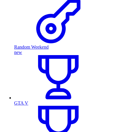
Random Weekend
new
GTA V