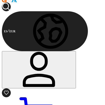
ES
EUR