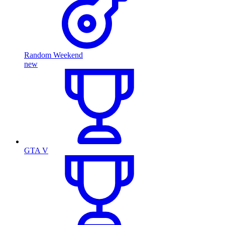
Random Weekend
new
GTA V