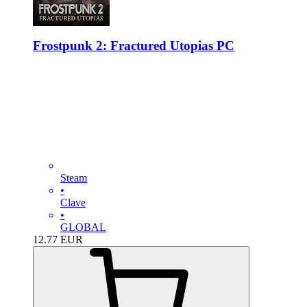
Frostpunk 2: Fractured Utopias PC
Steam
•
Clave
•
GLOBAL
12.77
EUR