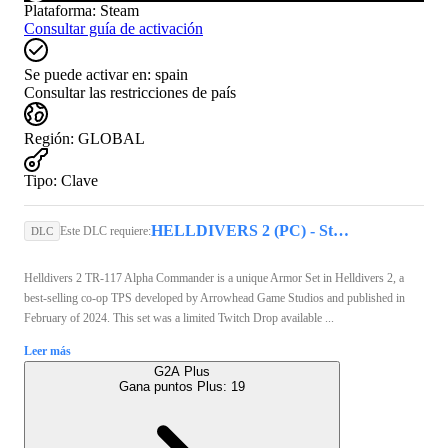
Plataforma
:
Steam
Consultar guía de activación
Se puede activar en:
spain
Consultar las restricciones de país
Región
:
GLOBAL
Tipo
:
Clave
HELLDIVERS 2 (PC) - Steam Key - GLOBAL
Este DLC requiere:
DLC
Helldivers 2 TR-117 Alpha Commander is a unique Armor Set in Helldivers 2, a
best-selling co-op TPS developed by Arrowhead Game Studios and published in
February of 2024. This set was a limited Twitch Drop available ...
Leer más
G2A Plus
Gana puntos Plus:
19