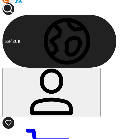
ES
EUR