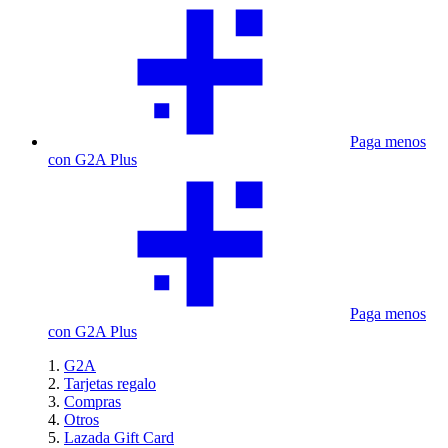
Paga menos
con G2A Plus
Paga menos
con G2A Plus
G2A
Tarjetas regalo
Compras
Otros
Lazada Gift Card