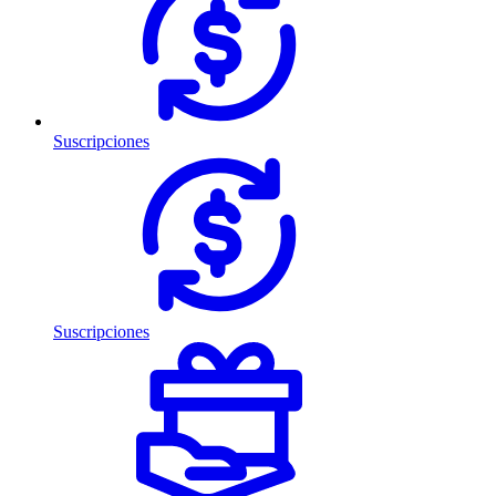
Suscripciones
Suscripciones