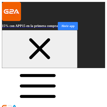
15% con APP15 en la primera compra
Abrir app