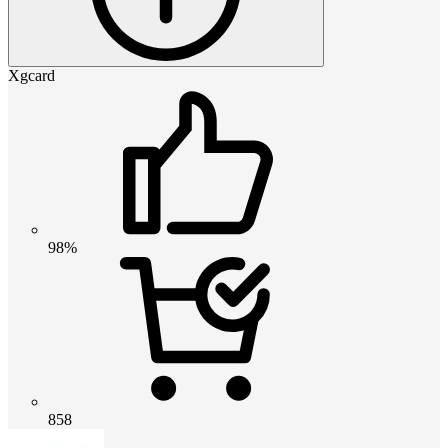
Xgcard
98%
858