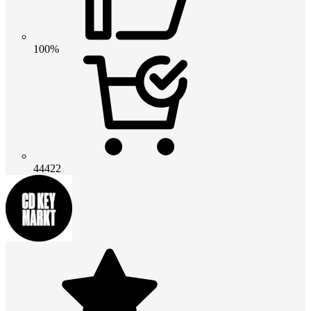
100%
44422