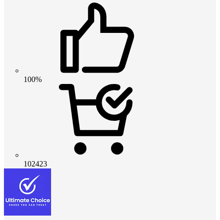
100%
102423