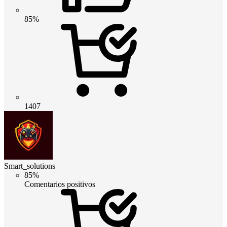
85%
1407
Smart_solutions
85%
Comentarios positivos