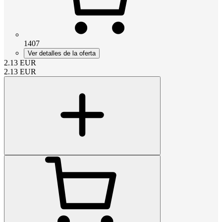
1407
Ver detalles de la oferta
2.13
EUR
2.13
EUR