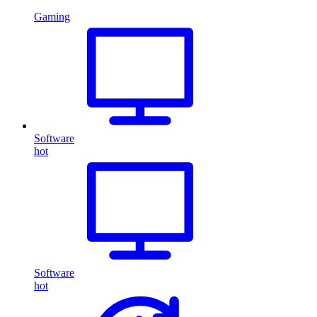
Gaming
Software
hot
Software
hot