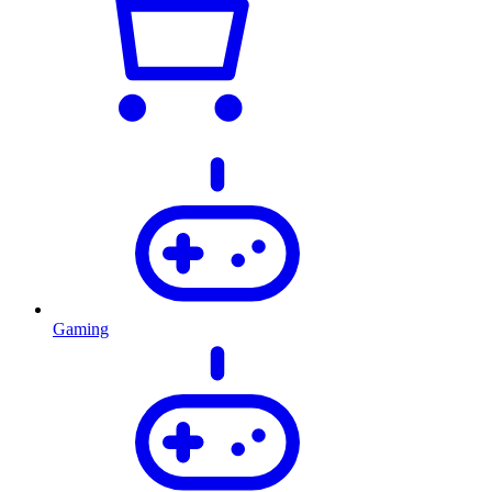
Gaming