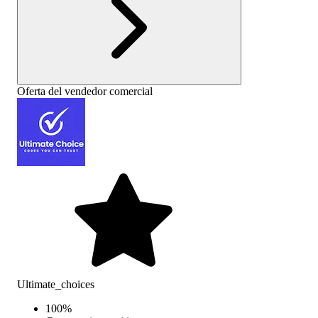
Oferta del vendedor comercial
Ultimate_choices
100
%