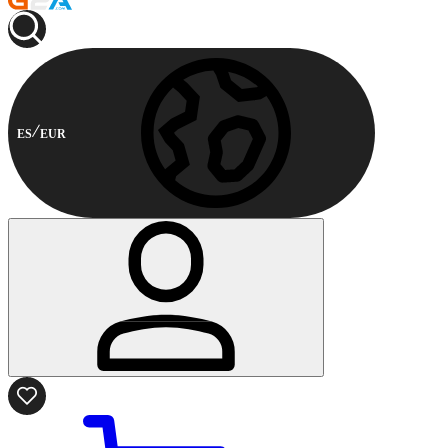
ES
EUR