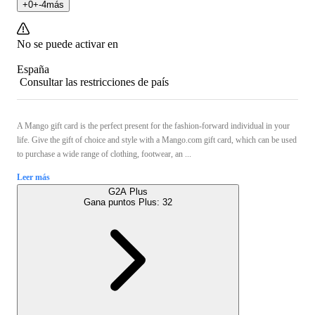
+
0
+
-4
más
No se puede activar en
España
Consultar las restricciones de país
A Mango gift card is the perfect present for the fashion-forward individual in your
life. Give the gift of choice and style with a Mango.com gift card, which can be used
to purchase a wide range of clothing, footwear, an ...
Leer más
G2A Plus
Gana puntos Plus:
32