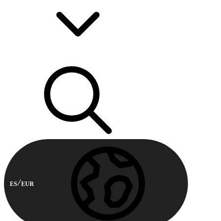
ES
EUR