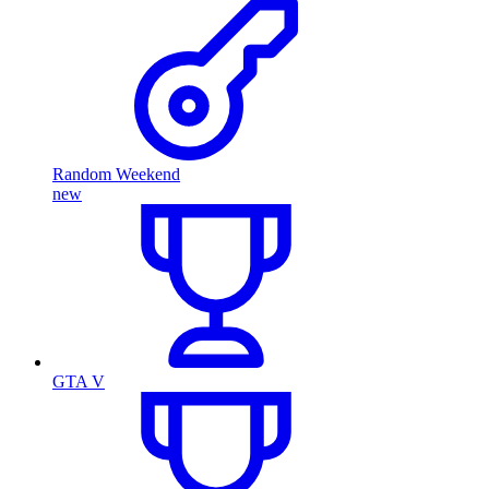
Random Weekend
new
GTA V