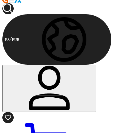
ES
EUR