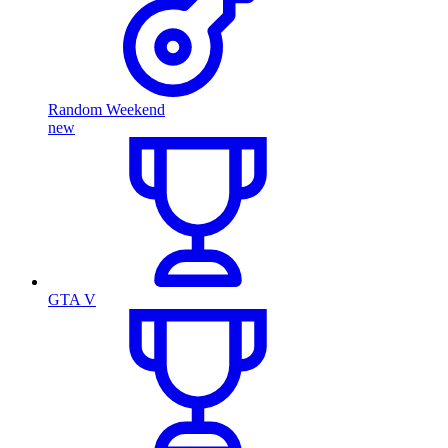
Random Weekend
new
GTA V