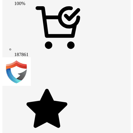
100%
187861