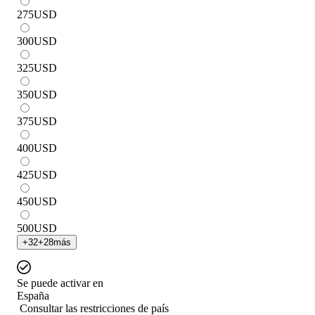
275
USD
300
USD
325
USD
350
USD
375
USD
400
USD
425
USD
450
USD
500
USD
+
32
+
28
más
Se puede activar en
España
Consultar las restricciones de país