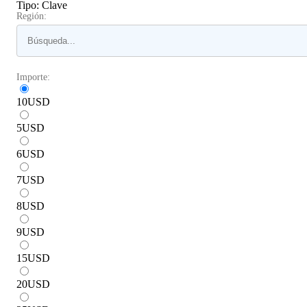
Tipo
:
Clave
Región:
Importe:
10
USD
5
USD
6
USD
7
USD
8
USD
9
USD
15
USD
20
USD