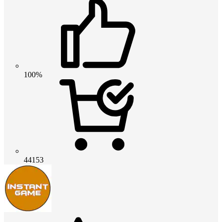
100%
44153