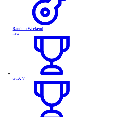
Random Weekend
new
GTA V