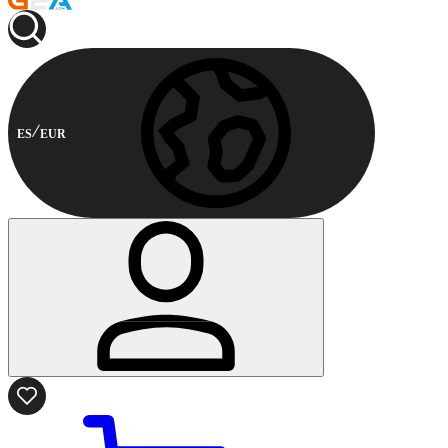
ES
EUR