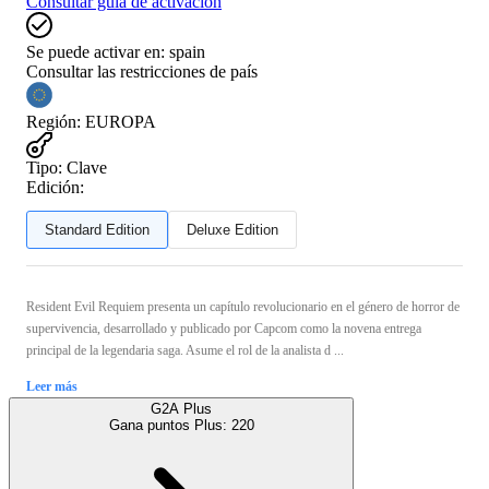
Consultar guía de activación
Se puede activar en:
spain
Consultar las restricciones de país
Región
:
EUROPA
Tipo
:
Clave
Edición:
Standard Edition
Deluxe Edition
Resident Evil Requiem presenta un capítulo revolucionario en el género de horror de
supervivencia, desarrollado y publicado por Capcom como la novena entrega
principal de la legendaria saga. Asume el rol de la analista d ...
Leer más
G2A Plus
Gana puntos Plus:
220