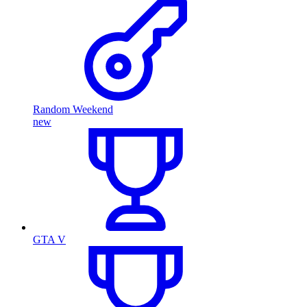
Random Weekend
new
GTA V