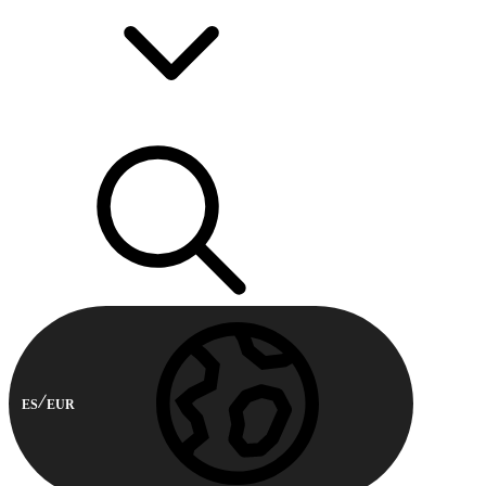
ES
EUR