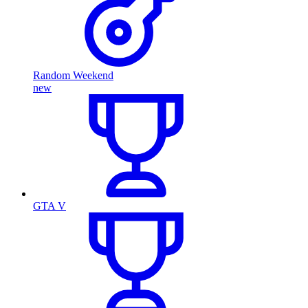
Random Weekend
new
GTA V