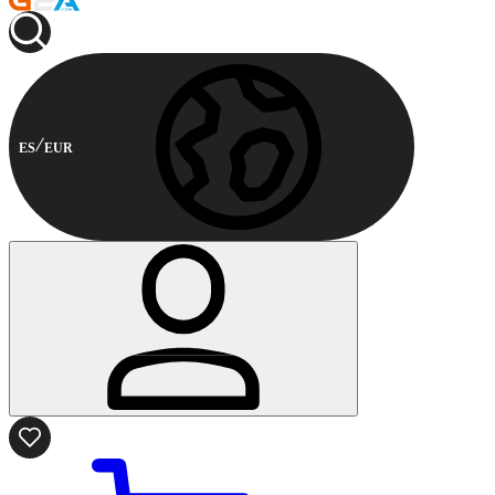
ES
EUR