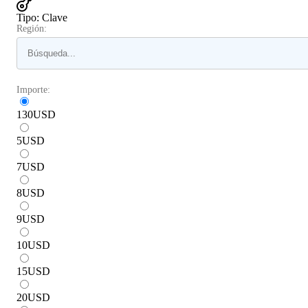
Tipo
:
Clave
Región:
Importe:
130
USD
5
USD
7
USD
8
USD
9
USD
10
USD
15
USD
20
USD