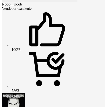
Noob__noob
Vendedor excelente
100%
7863