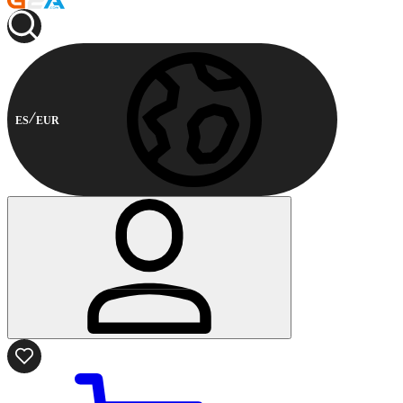
ES
EUR