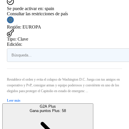
Se puede activar en:
spain
Consultar las restricciones de país
Región
:
EUROPA
Tipo
:
Clave
Edición:
Restablece el orden y evita el colapso de Washington D.C. Juega con tus amigos en
cooperativo y PvP, consigue armas y equipo poderosos y conviértete en uno de los
elegidos para proteger el Capitolio en estado de emergenc ...
Leer más
G2A Plus
Gana puntos Plus:
58