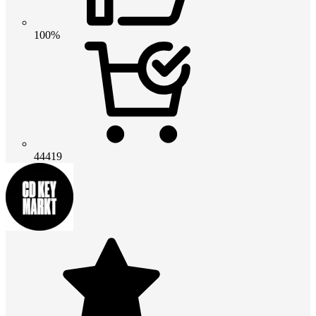
100%
44419