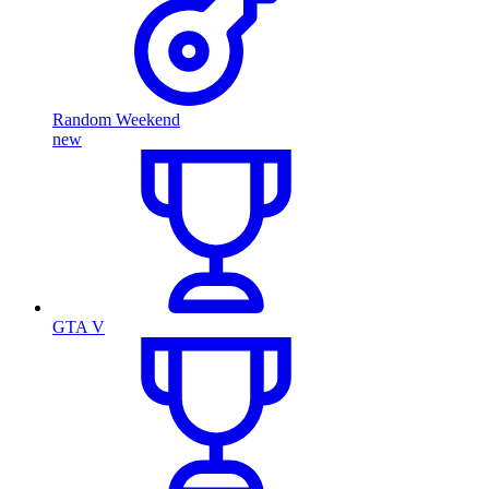
Random Weekend
new
GTA V